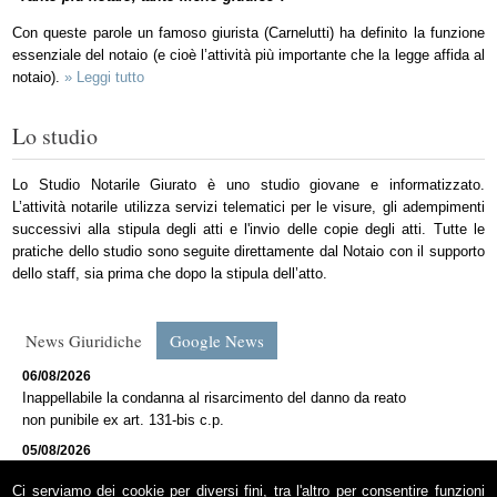
Con queste parole un famoso giurista (Carnelutti) ha definito la funzione
essenziale del notaio (e cioè l’attività più importante che la legge affida al
notaio).
» Leggi tutto
Lo studio
Lo Studio Notarile Giurato è uno studio giovane e informatizzato.
L’attività notarile utilizza servizi telematici per le visure, gli adempimenti
successivi alla stipula degli atti e l'invio delle copie degli atti. Tutte le
pratiche dello studio sono seguite direttamente dal Notaio con il supporto
dello staff, sia prima che dopo la stipula dell’atto.
News Giuridiche
Google News
06/08/2026
Inappellabile la condanna al risarcimento del danno da reato
non punibile ex art. 131-bis c.p.
05/08/2026
Direttiva Insolvency 2026: ambito applicativo e ricadute
Ci serviamo dei cookie per diversi fini, tra l'altro per consentire funzioni
sistematiche